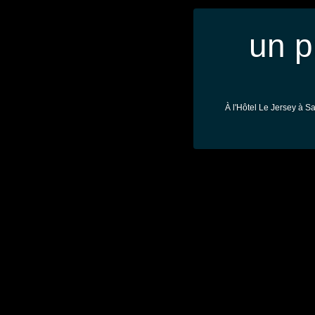
un p
À l'Hôtel Le Jersey à Sa