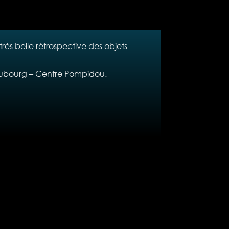
ès belle rétrospective des objets
aubourg – Centre Pompidou.