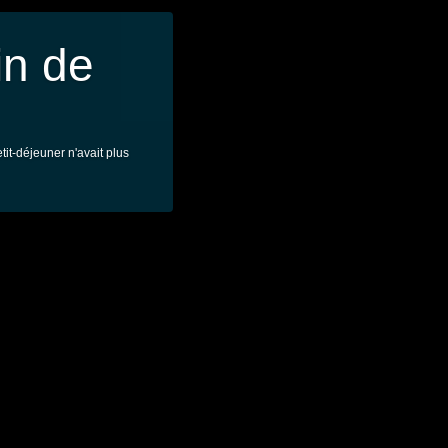
in de
tit-déjeuner n'avait plus