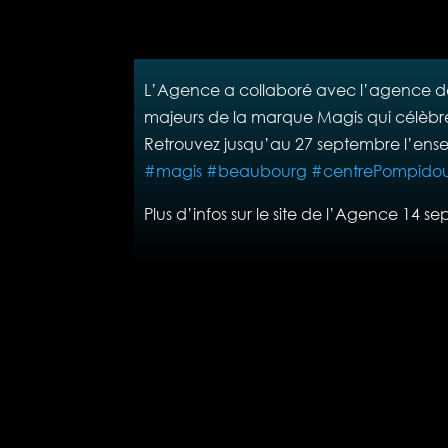
L’Agence a collaboré avec l’agence de R
majeurs de la marque Magis qui célèbre
Retrouvez jusqu’au 27 septembre l’ens
#
magis
#
beaubourg
#
centrePompido
Plus d’infos sur le site de l’Agence 14 