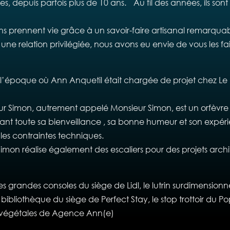
s, depuis parfois plus de 10 ans. Au fil des années, ils so
ons prennent vie grâce à un savoir-faire artisanal remarq
ne relation privilégiée, nous avons eu envie de vous les fai
époque où Ann Anquetil était chargée de projet chez Le Dos
Simon, autrement appelé Monsieur Simon, est un orfèvre de l
nt toute sa bienveillance , sa bonne humeur et son expérien
les contraintes techniques.
, Simon réalise également des escaliers pour des projets arch
s grandes consoles du siège de Lidl, le lutrin surdimension
a bibliothèque du siège de Perfect Stay, le stop trottoir du P
ns végétales de Agence Ann(e)