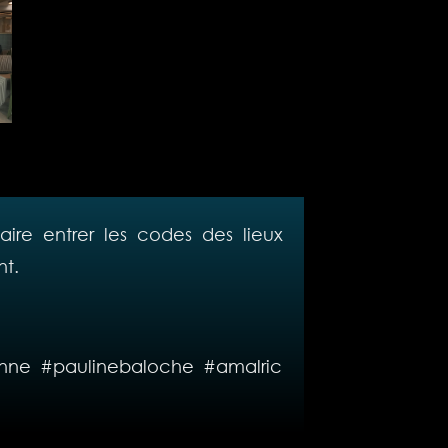
 faire entrer les codes des lieux
nt.
anne #paulinebaloche #amalric